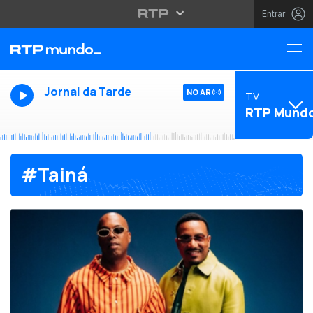
Entrar
Jornal da Tarde
NO AR
TV
RTP Mund
#Tainá