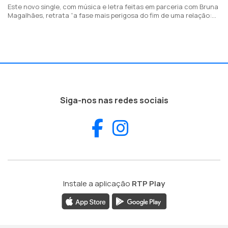
Este novo single, com música e letra feitas em parceria com Bruna
Magalhães, retrata “a fase mais perigosa do fim de uma relação:
fala sobre quando olhamos para trás e só nos lembramos do lado
bom e parece não fazer sentido ter acabado”.
Siga-nos nas redes sociais
Facebook
Instagram
Instale a aplicação
RTP Play