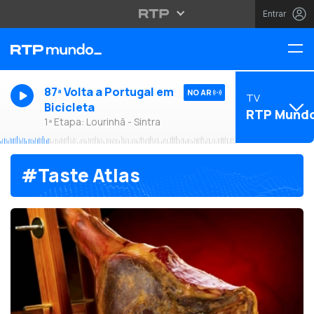
Entrar
87ª Volta a Portugal em
NO AR
TV
Bicicleta
RTP Mund
1ª Etapa: Lourinhã - Sintra
#Taste Atlas