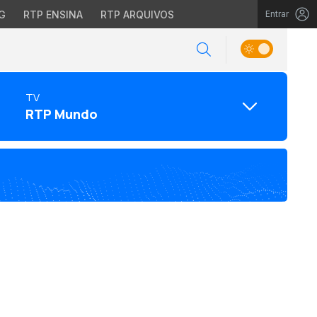
G
RTP ENSINA
RTP ARQUIVOS
Entrar
TV
RTP Mundo