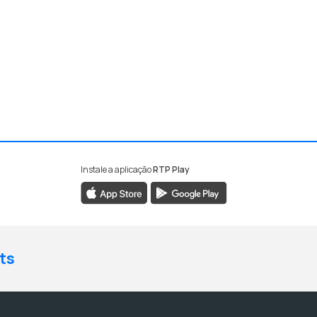
Instale a aplicação
RTP Play
ts