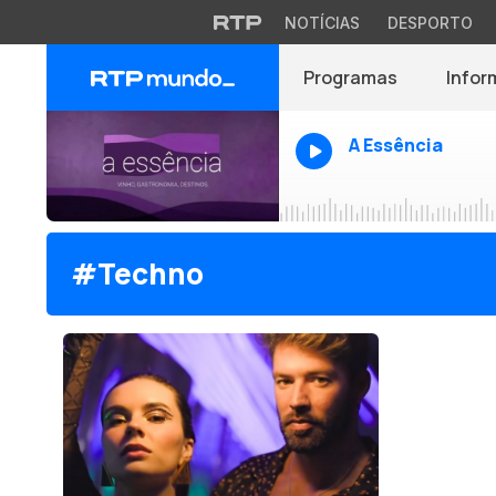
NOTÍCIAS
DESPORTO
Programas
Infor
A Essência
#Techno