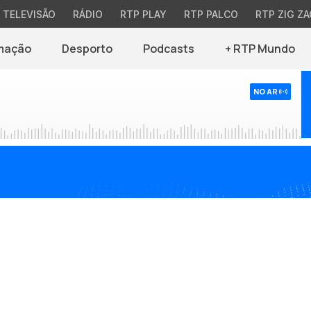
TELEVISÃO
RÁDIO
RTP PLAY
RTP PALCO
RTP ZIG ZA
mação
Desporto
Podcasts
+ RTP Mundo
NO AR