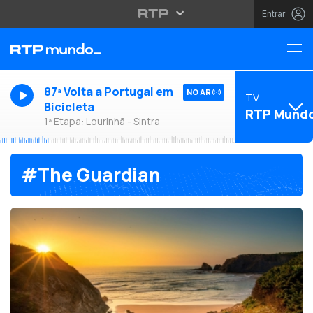
Entrar
87ª Volta a Portugal em
NO AR
TV
Bicicleta
RTP Mund
1ª Etapa: Lourinhã - Sintra
#The Guardian