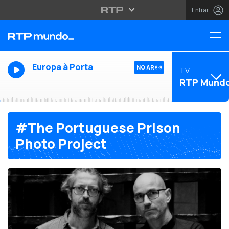
Entrar
Europa à Porta
NO AR
TV
RTP Mund
#The Portuguese Prison
Photo Project