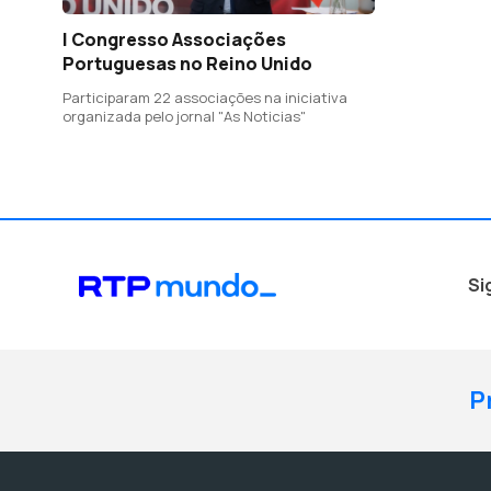
I Congresso Associações
Portuguesas no Reino Unido
Participaram 22 associações na iniciativa
organizada pelo jornal "As Noticias"
Si
P