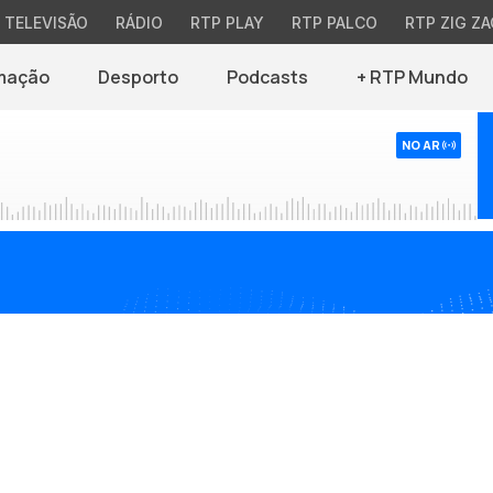
TELEVISÃO
RÁDIO
RTP PLAY
RTP PALCO
RTP ZIG ZA
mação
Desporto
Podcasts
+ RTP Mundo
NO AR