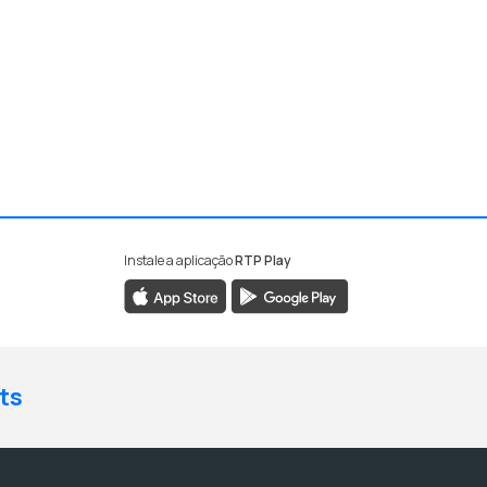
Instale a aplicação
RTP Play
ts