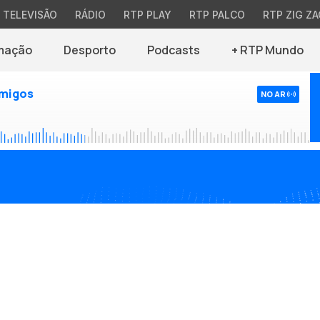
TELEVISÃO
RÁDIO
RTP PLAY
RTP PALCO
RTP ZIG ZA
mação
Desporto
Podcasts
+ RTP Mundo
Amigos
NO AR