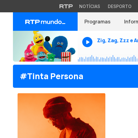
NOTÍCIAS
DESPORTO
Programas
Infor
Zig, Zag, Zzz e 
#Tinta Persona