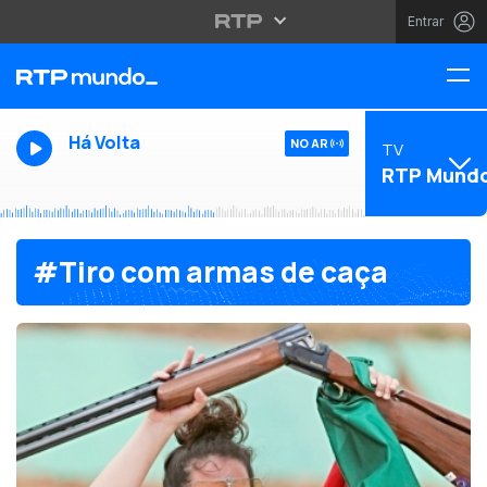
Entrar
Há Volta
NO AR
TV
RTP Mund
#Tiro com armas de caça