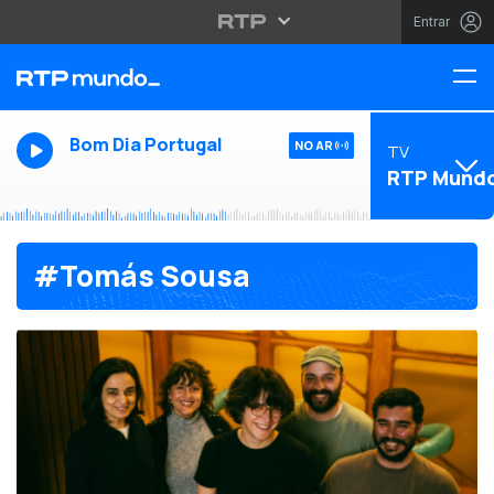
Entrar
Bom Dia Portugal
NO AR
TV
RTP Mund
#Tomás Sousa