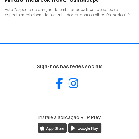
Esta "espécie de canção de embalar aquática que se ouve
especialmente bem de auscultadores, com os olhos fechados" é a
primeira gravação do grupo desde 2021 e fará parte do 5.º álbum a
editar no início de 2025.
Siga-nos nas redes sociais
Facebook
Instagram
Instale a aplicação
RTP Play