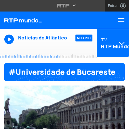
Entrar
Notícias do Atlântico
NO AR
TV
RTP Mund
#Universidade de Bucareste