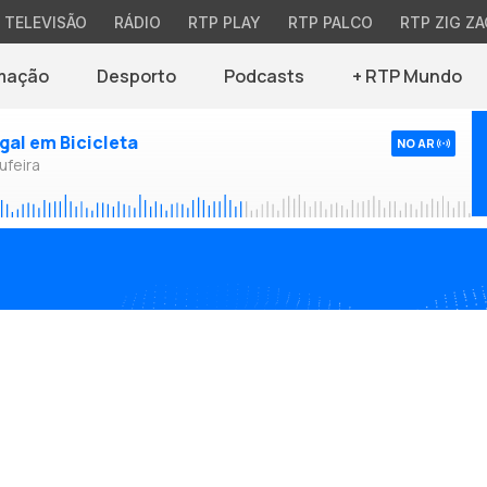
TELEVISÃO
RÁDIO
RTP PLAY
RTP PALCO
RTP ZIG ZA
mação
Desporto
Podcasts
+ RTP Mundo
ugal em Bicicleta
NO AR
ufeira