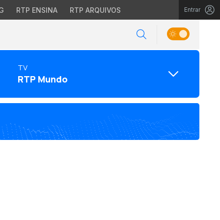
G
RTP ENSINA
RTP ARQUIVOS
Entrar
TV
RTP Mundo