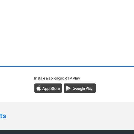
Instale a aplicação
RTP Play
ts