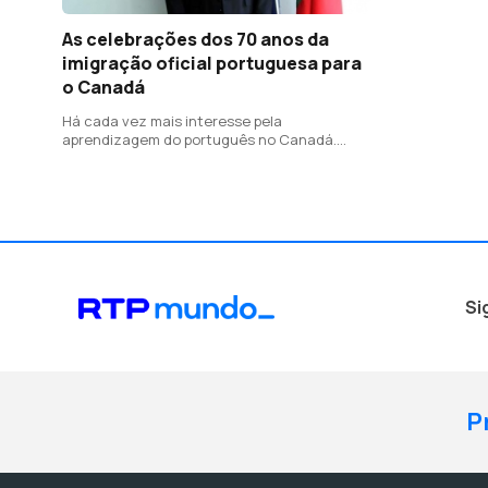
As celebrações dos 70 anos da
imigração oficial portuguesa para
o Canadá
Há cada vez mais interesse pela
aprendizagem do português no Canadá.
Estima-se que vivam ali cerca de 450 mil
portugueses e luso-descendentes
Si
P