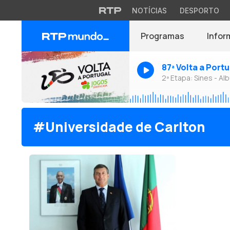
NOTÍCIAS
DESPORTO
Programas
Infor
87ª Volta a Port
2ª Etapa: Sines - Alb
#Universidade de Carlton