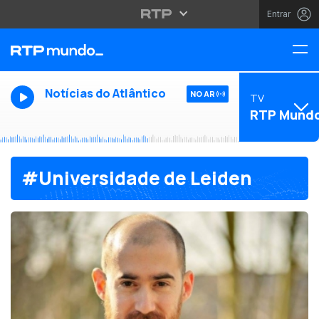
Entrar
Notícias do Atlântico
NO AR
TV
RTP Mund
#Universidade de Leiden