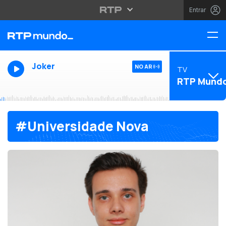
Entrar
Joker
NO AR
TV
RTP Mund
#Universidade Nova