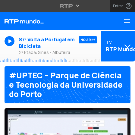
Entrar
87ª Volta a Portugal em
NO AR
TV
Bicicleta
RTP Mund
2ª Etapa: Sines - Albufeira
#UPTEC – Parque de Ciência
e Tecnologia da Universidade
do Porto