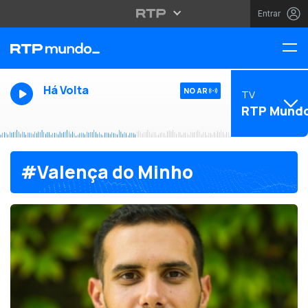
Entrar
Há Volta
NO AR
TV
RTP Mund
#Valença do Minho