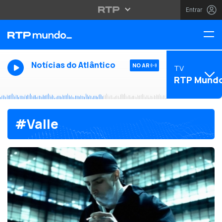
Entrar
Notícias do Atlântico
NO AR
TV
RTP Mund
#Valle