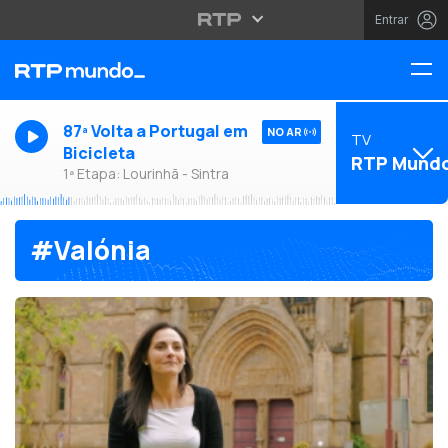
Entrar
87ª Volta a Portugal em
NO AR
TV
Bicicleta
RTP Mund
1ª Etapa: Lourinhã - Sintra
#Valónia