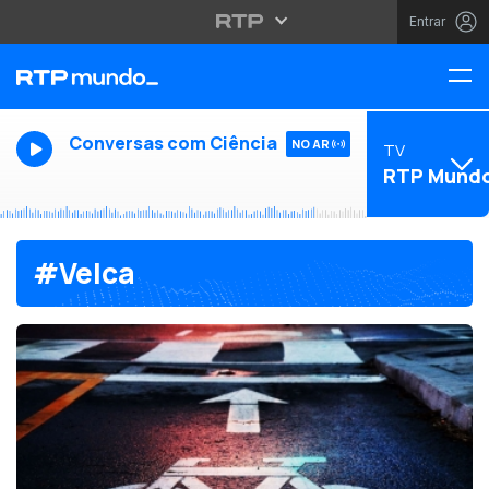
Entrar
Conversas com Ciência
NO AR
TV
RTP Mund
#Velca