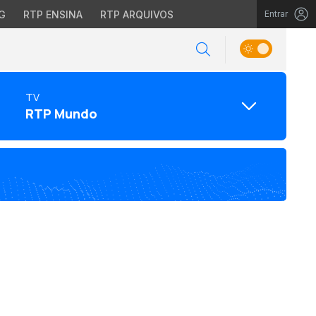
G
RTP ENSINA
RTP ARQUIVOS
Entrar
TV
RTP Mundo