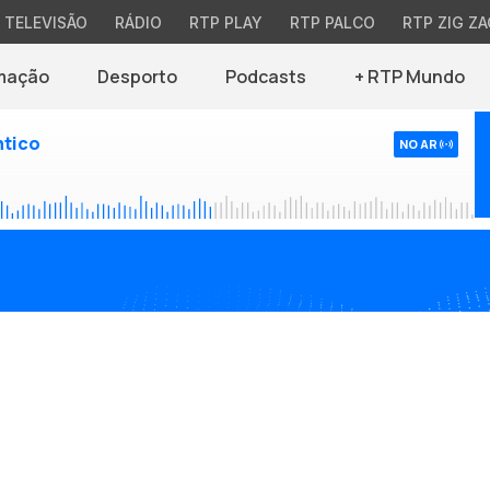
TELEVISÃO
RÁDIO
RTP PLAY
RTP PALCO
RTP ZIG ZA
mação
Desporto
Podcasts
+ RTP Mundo
ntico
NO AR