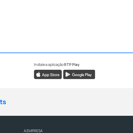
Instale a aplicação
RTP Play
ts
A EMPRESA