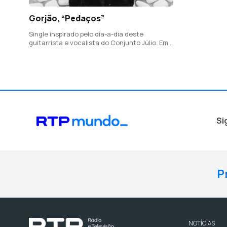
Gorjão, “Pedaços”
Single inspirado pelo dia-a-dia deste
guitarrista e vocalista do Conjunto Júlio. Em
"Pedaços", João Maria Gorjão propõe expor os
desenganos da vida e o aceitar de uma
solidão de quem não se conforma.
Si
P
NOTÍCIAS