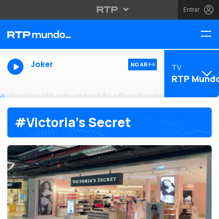
Entrar
Joker
NO AR
TV
RTP Mund
#Victoria’s Secret