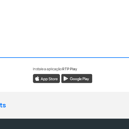
Instale a aplicação
RTP Play
ts