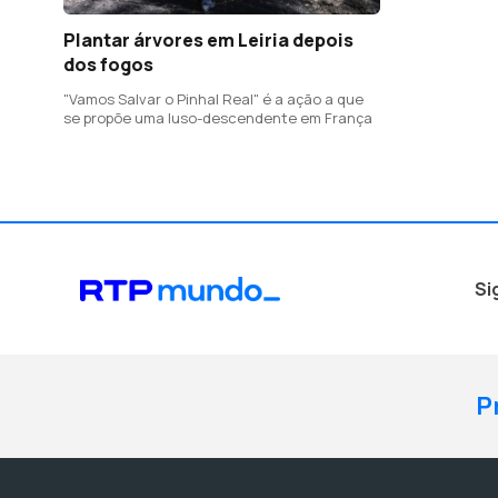
Plantar árvores em Leiria depois
dos fogos
"Vamos Salvar o Pinhal Real" é a ação a que
se propõe uma luso-descendente em França
Si
P