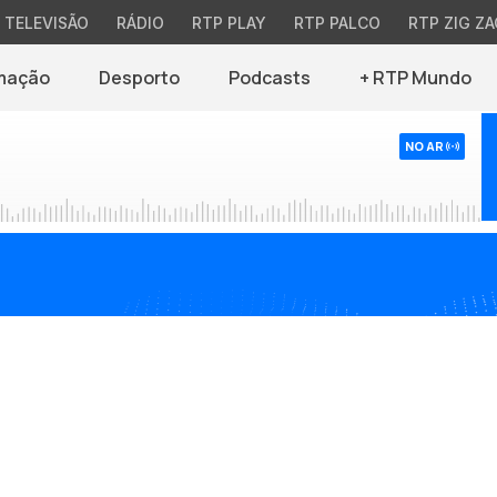
TELEVISÃO
RÁDIO
RTP PLAY
RTP PALCO
RTP ZIG ZA
mação
Desporto
Podcasts
+ RTP Mundo
NO AR