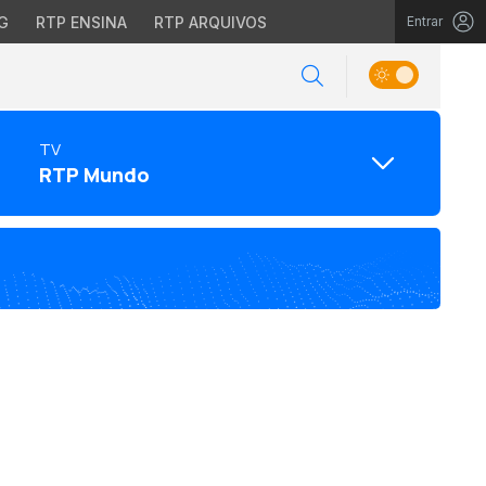
G
RTP ENSINA
RTP ARQUIVOS
Entrar
TV
RTP Mundo