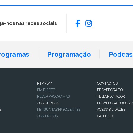
Facebook
Instagram
ga-nos nas redes sociais
rogramas
Programação
Podcas
RTP PLAY
CONTACTOS
EM DIRETO
PROVEDORA DO
REVER PROGRAMAS
TELESPECTADOR
CONCURSOS
PROVEDORA DO OUVI
S
PERGUNTAS FREQUENTES
ACESSIBILIDADES
CONTACTOS
SATÉLITES