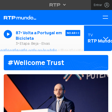
Entrar
87ª Volta a Portugal em
NO AR
TV
Bicicleta
RTP Mund
3ª Etapa: Beja - Elvas
#Wellcome Trust