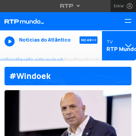
Entrar
Notícias do Atlântico
NO AR
TV
RTP Mund
#Windoek