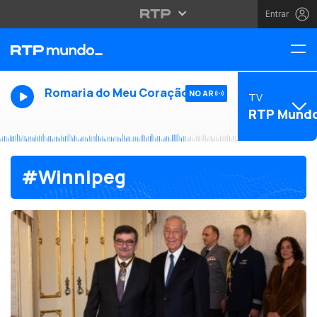
Entrar
Romaria do Meu Coração
NO AR
TV
RTP Mund
#Winnipeg