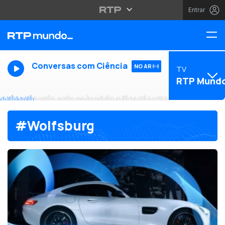
Entrar
Conversas com Ciência
NO AR
TV
RTP Mund
#Wolfsburg