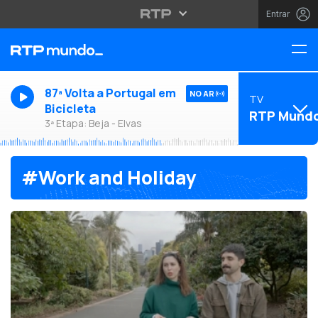
Entrar
87ª Volta a Portugal em
NO AR
TV
Bicicleta
RTP Mund
3ª Etapa: Beja - Elvas
#Work and Holiday