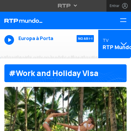
Entrar
Europa à Porta
NO AR
TV
RTP Mund
#Work and Holiday Visa