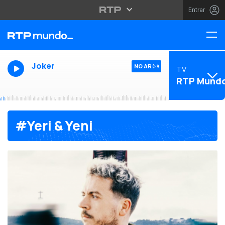
Entrar
Joker
NO AR
TV
RTP Mund
#Yeri & Yeni