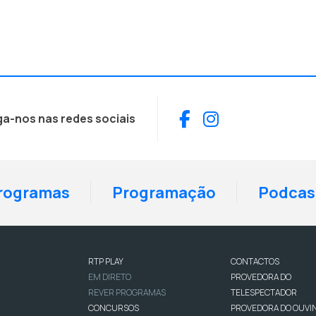
Facebook
Instagram
ga-nos nas redes sociais
rogramas
Programação
Podcas
RTP PLAY
CONTACTOS
EM DIRETO
PROVEDORA DO
REVER PROGRAMAS
TELESPECTADOR
CONCURSOS
PROVEDORA DO OUVI