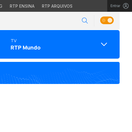
G
RTP ENSINA
RTP ARQUIVOS
Entrar
TV
RTP Mundo