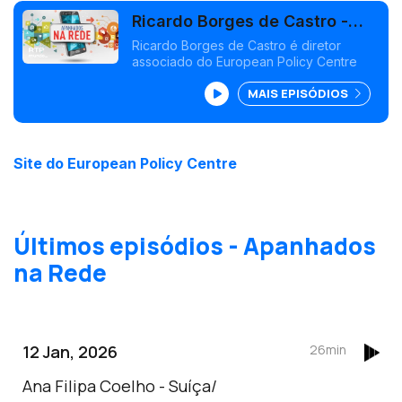
Ricardo Borges de Castro -
Bruxelas
Ricardo Borges de Castro é diretor
associado do European Policy Centre
MAIS EPISÓDIOS
Site do European Policy Centre
Últimos episódios - Apanhados
na Rede
12 Jan, 2026
26min
Ana Filipa Coelho - Suíça/