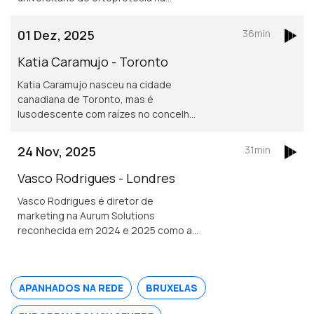
Universidade de Jonkoping.
Desenvolve um projeto inovador de
01 Dez, 2025
36min
dispositivos para mover cotovelos e
mãos em pessoas que tenham sofrido
Katia Caramujo - Toronto
um AVC.
Katia Caramujo nasceu na cidade
canadiana de Toronto, mas é
lusodescente com raízes no concelho
de Cantanhede. É oficial de justiça no
Tribunal Superior de Ontário e
24 Nov, 2025
31min
conselheira das comunidades
portuguesas.
Vasco Rodrigues - Londres
Vasco Rodrigues é diretor de
marketing na Aurum Solutions
reconhecida em 2024 e 2025 como a
melhor empresa de tecnologia
financeira do ano no Reino Unido.
Natural de Valpaços é formado em
APANHADOS NA REDE
BRUXELAS
engenharia e gestão industrial.