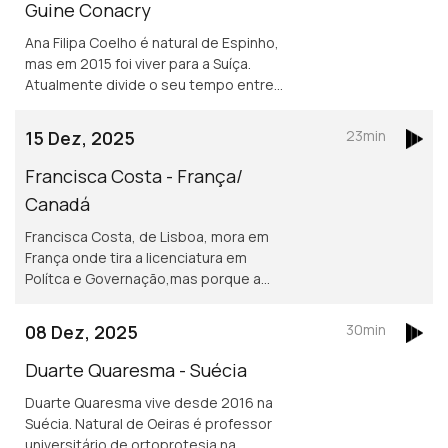
Guine Conacry
Ana Filipa Coelho é natural de Espinho,
mas em 2015 foi viver para a Suíça.
Atualmente divide o seu tempo entre
Lausanne e a Guiné Conacry. É médica
dentista e trabalha na ONG de ajuda
15 Dez, 2025
23min
humanitária Misty Ships.
Francisca Costa - França/
Canadá
Francisca Costa, de Lisboa, mora em
França onde tira a licenciatura em
Polítca e Governação,mas porque a
Sciences Po obriga fazer um ano no
exterior vive atualmente em Toronto.
08 Dez, 2025
30min
Asilo e migração são áreas de
investigação
Duarte Quaresma - Suécia
Duarte Quaresma vive desde 2016 na
Suécia. Natural de Oeiras é professor
universitário de ortoprotesia na