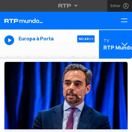
Entrar
Europa à Porta
NO AR
TV
RTP Mund