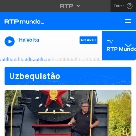
Entrar
Há Volta
NO AR
TV
RTP Mund
Uzbequistão