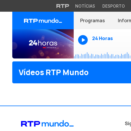
NOTÍCIAS
DESPORTO
Programas
Infor
24 Horas
Vídeos RTP Mundo
Si