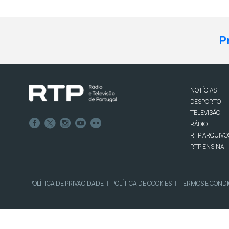
P
NOTÍCIAS
DESPORTO
TELEVISÃO
RÁDIO
RTP ARQUIVO
RTP ENSINA
POLÍTICA DE PRIVACIDADE
POLÍTICA DE COOKIES
TERMOS E COND
|
|