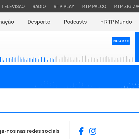
TELEVISÃO
RÁDIO
RTP PLAY
RTP PALCO
RTP ZIG ZA
mação
Desporto
Podcasts
+ RTP Mundo
NO AR
Facebook
Instagram
ga-nos nas redes sociais