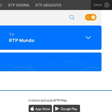
G
RTP ENSINA
RTP ARQUIVOS
Entrar
TV
RTP Mundo
Instale a aplicação
RTP Play