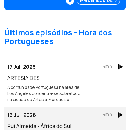
MAIS EPISÓDIOS
prémios.
Últimos episódios - Hora dos
Portugueses
17 Jul, 2026
4min
ARTESIA DES
A comunidade Portuguesa na área de
Los Angeles concentra-se sobretudo
na cidade de Artesia. É ai que se
localiza um dos mais frequentados e
dinâmicos, centros culturais
16 Jul, 2026
4min
Portugueses nos Estados Unidos.
Rui Almeida - África do Sul