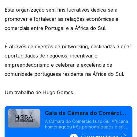
Esta organização sem fins lucrativos dedica-se a
promover e fortalecer as relações económicas e
comerciais entre Portugal e a África do Sul.
É através de eventos de networking, destinadas a criar
oportunidades de negócios, incentivar o
empreendedorismo e celebrar a excelência da
comunidade portuguesa residente na África do Sul.
Um trabalho de Hugo Gomes.
Gala da Câmara do Comércio
Luso-Sul Africana
A Câmara do Comércio Luso-Sul Africana
homenageou três personalidades e sete
empresas numa gala de entrega de