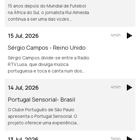
15 anos depois do Mundial de Futebol
na África do Sul, o jornalista Rui Almeida
continua a ser uma das vozes
portuguesas mais reconhecidas do
jornalismo desportivo, nos países da
15 Jul, 2026
4min
lusofonia.
Sérgio Campos - Reino Unido
Sérgio Campos,divide-se entre a Rádio
RTV Lusa, que divulga música
portuguesa e toca e canta num dos
mais conhecidos restaurantes
portugueses em Londres.
14 Jul, 2026
4min
Portugal Sensorial- Brasil
O Clube Português de São Paulo
apresenta o Portugal Sensorial. O
projeto oferece uma experiência
imersiva completa, combinando
exposição histórica, alta gastronomia
13 Jul, 2026
5min