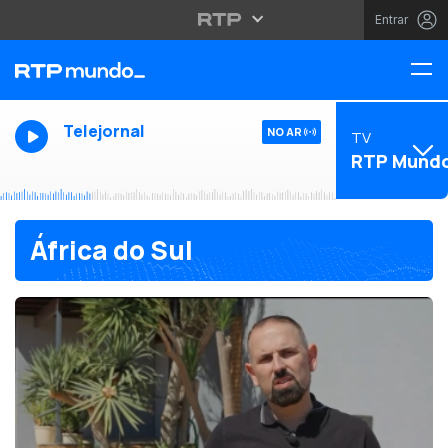
Entrar
Telejornal
NO AR
TV
RTP Mund
África do Sul