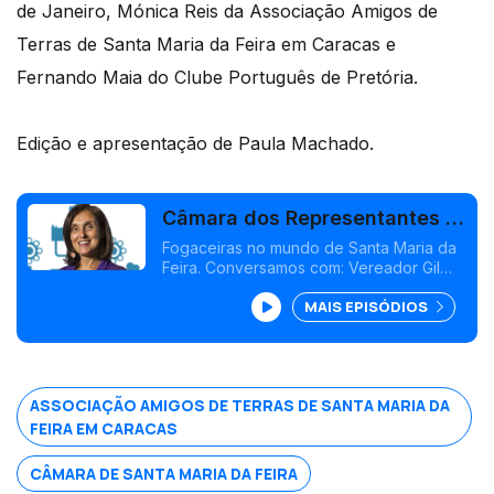
de Janeiro, Mónica Reis da Associação Amigos de
Terras de Santa Maria da Feira em Caracas e
Fernando Maia do Clube Português de Pretória.
Edição e apresentação de Paula Machado.
Câmara dos Representantes -
Fogaceiras no Mundo
Fogaceiras no mundo de Santa Maria da
Feira. Conversamos com: Vereador Gil
Ferreira, Rose Boaventura do Rio de
MAIS EPISÓDIOS
Janeiro, Mónica Reis de Caracas e
Fernando Maia de Pretória. Edição Paula
Machado
ASSOCIAÇÃO AMIGOS DE TERRAS DE SANTA MARIA DA
FEIRA EM CARACAS
CÂMARA DE SANTA MARIA DA FEIRA