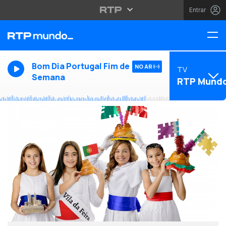
Entrar
Bom Dia Portugal Fim de
NO AR
TV
Semana
RTP Mund