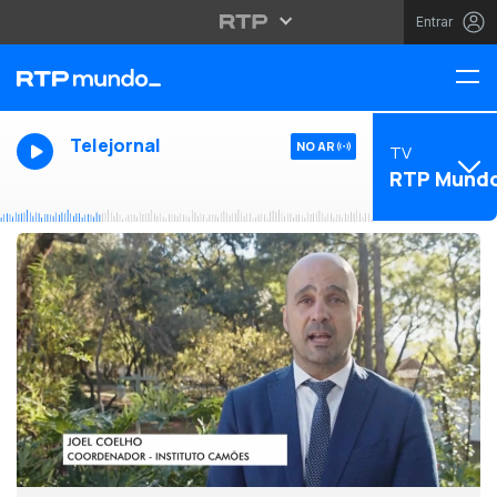
Entrar
Telejornal
NO AR
TV
RTP Mund