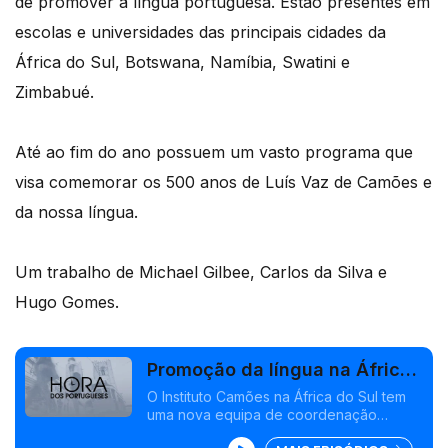
de promover a língua portuguesa. Estão presentes em
escolas e universidades das principais cidades da
África do Sul, Botswana, Namíbia, Swatini e
Zimbabué.
Até ao fim do ano possuem um vasto programa que
visa comemorar os 500 anos de Luís Vaz de Camões e
da nossa língua.
Um trabalho de Michael Gilbee, Carlos da Silva e
Hugo Gomes.
Promoção da língua na África
do Sul
O Instituto Camões na África do Sul tem
uma nova equipa de coordenação
desde o início do ano. Já foram vários os