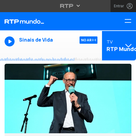
Entrar
Sinais de Vida
NO AR
TV
RTP Mund