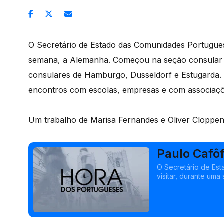
O Secretário de Estado das Comunidades Portugues
semana, a Alemanha. Começou na seção consular d
consulares de Hamburgo, Dusseldorf e Estugarda.
encontros com escolas, empresas e com associaç
Um trabalho de Marisa Fernandes e Oliver Cloppe
Paulo Cafô
semana
O Secretário de Es
visitar, durante um
Embaixada de Berli
Dusseldorf e Estuga