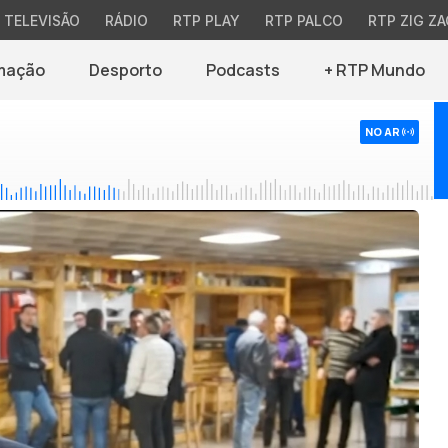
TELEVISÃO
RÁDIO
RTP PLAY
RTP PALCO
RTP ZIG ZA
mação
Desporto
Podcasts
+ RTP Mundo
NO AR