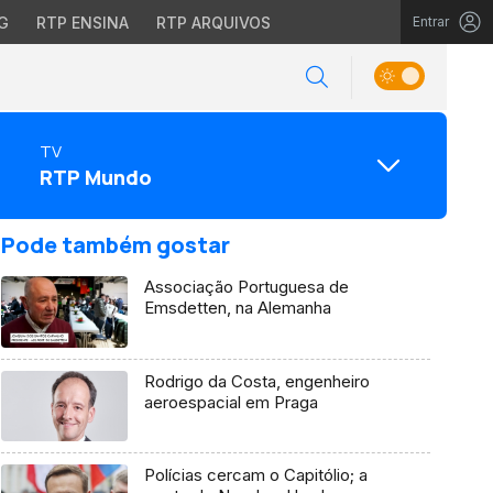
G
RTP ENSINA
RTP ARQUIVOS
Entrar
TV
RTP Mundo
Pode também gostar
Associação Portuguesa de
Emsdetten, na Alemanha
Rodrigo da Costa, engenheiro
aeroespacial em Praga
Polícias cercam o Capitólio; a