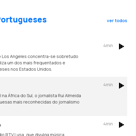
 Portugueses
ver todos
4min
e Los Angeles concentra-se sobretudo
caliza um dos mais frequentados e
ueses nos Estados Unidos.
4min
na África do Sul, o jornalista Rui Almeida
guesas mais reconhecidas do jornalismo
4min
o
io RTV Lusa, que divulga música