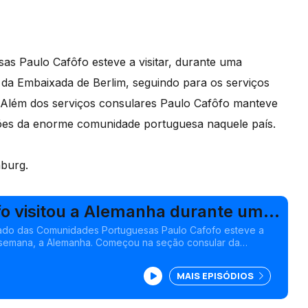
as Paulo Cafôfo esteve a visitar, durante uma
a Embaixada de Berlim, seguindo para os serviços
 Além dos serviços consulares Paulo Cafôfo manteve
ões da enorme comunidade portuguesa naquele país.
nburg.
fo visitou a Alemanha durante uma
tado das Comunidades Portuguesas Paulo Cafofo esteve a
a semana, a Alemanha. Começou na seção consular da
m, seguindo para os serviços consulares de Hamburgo,
rda.
MAIS EPISÓDIOS