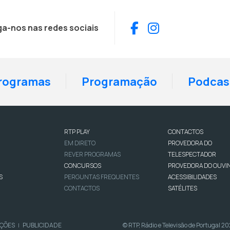
Facebook
Instagram
ga-nos nas redes sociais
rogramas
Programação
Podcas
RTP PLAY
CONTACTOS
EM DIRETO
PROVEDORA DO
REVER PROGRAMAS
TELESPECTADOR
CONCURSOS
PROVEDORA DO OUVI
S
PERGUNTAS FREQUENTES
ACESSIBILIDADES
CONTACTOS
SATÉLITES
IÇÕES
PUBLICIDADE
© RTP, Rádio e Televisão de Portugal 2
|