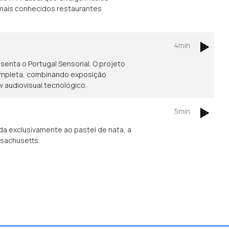
mais conhecidos restaurantes
4min
enta o Portugal Sensorial. O projeto
ompleta, combinando exposição
w audiovisual tecnológico.
5min
a exclusivamente ao pastel de nata, a
ssachusetts.