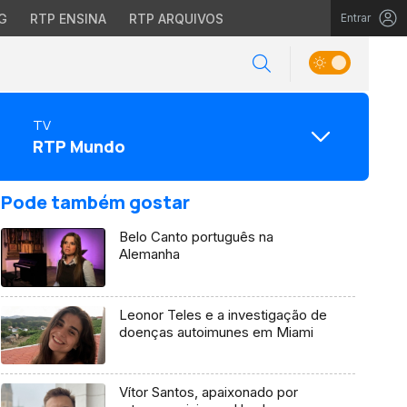
G
RTP ENSINA
RTP ARQUIVOS
Entrar
TV
RTP Mundo
Pode também gostar
Belo Canto português na
Alemanha
Leonor Teles e a investigação de
doenças autoimunes em Miami
Vítor Santos, apaixonado por