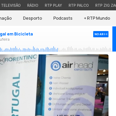
TELEVISÃO
RÁDIO
RTP PLAY
RTP PALCO
RTP ZIG ZA
mação
Desporto
Podcasts
+ RTP Mundo
ugal em Bicicleta
NO AR
ufeira