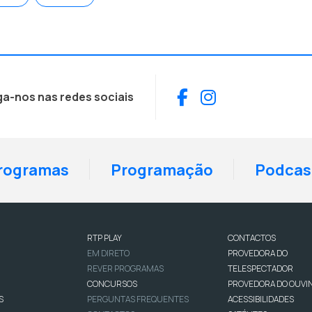
Facebook
Instagram
ga-nos nas redes sociais
rogramas
Programação
Podcas
RTP PLAY
CONTACTOS
EM DIRETO
PROVEDORA DO
REVER PROGRAMAS
TELESPECTADOR
CONCURSOS
PROVEDORA DO OUVI
S
PERGUNTAS FREQUENTES
ACESSIBILIDADES