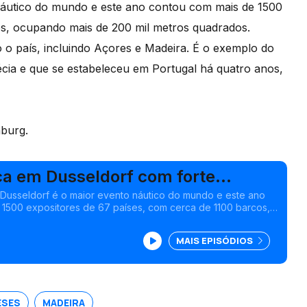
 náutico do mundo e este ano contou com mais de 1500
os, ocupando mais de 200 mil metros quadrados.
 o país, incluindo Açores e Madeira. É o exemplo do
cia e que se estabeleceu em Portugal há quatro anos,
nburg.
ca em Dusseldorf com forte
usa
t Dusseldorf é o maior evento náutico do mundo e este ano
1500 expositores de 67 países, com cerca de 1100 barcos,
00 mil metros quadrados.<br /> Portugal esteve presente
todo o país, incluindo Açores e Madeira.<br />
MAIS EPISÓDIOS
ESES
MADEIRA