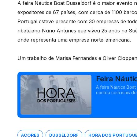
A feira Náutica Boat Dusseldorf é o maior evento
expositores de 67 países, com cerca de 1100 barc
Portugal esteve presente com 30 empresas de todo
ribatejano Nuno Antunes que viveu 25 anos na Sué
onde representa uma empresa norte-americana.
Um trabalho de Marisa Fernandes e Oliver Cloppe
Feira Náuti
presença l
A feira Náutica Boa
contou com mais de 
ocupando mais de 2
com 30 empresas de 
AÇORES
DUSSELDORF
HORA DOS PORTUGU