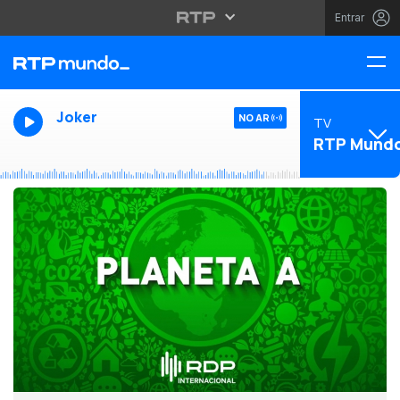
Entrar
Joker
NO AR
TV
RTP Mund