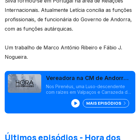
Silva formou-se em Portugal na área de Relações
Internacionais. Atualmente Letícia concilia as funções
profissionais, de funcionária do Governo de Andorra,
com as funções autárquicas.
Um trabalho de Marco António Ribeiro e Fábio J.
Nogueira.
Vereadora na CM de Andorra-
A-Velha
Nos Pirenéus, uma Luso-descendente
com raízes em Valpaços e Carrazeda de
Anciães, desempenha as funções de
MAIS EPISÓDIOS
vereadora na câmara Municipal de
Andorra-a-Velha.
Últimos episódios - Hora dos