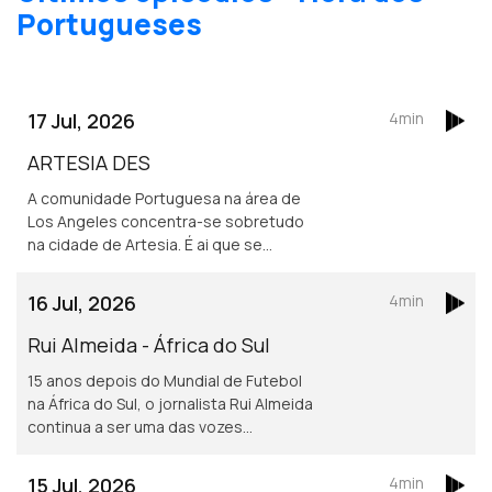
Portugueses
17 Jul, 2026
4min
ARTESIA DES
A comunidade Portuguesa na área de
Los Angeles concentra-se sobretudo
na cidade de Artesia. É ai que se
localiza um dos mais frequentados e
dinâmicos, centros culturais
16 Jul, 2026
4min
Portugueses nos Estados Unidos.
Rui Almeida - África do Sul
15 anos depois do Mundial de Futebol
na África do Sul, o jornalista Rui Almeida
continua a ser uma das vozes
portuguesas mais reconhecidas do
jornalismo desportivo, nos países da
15 Jul, 2026
4min