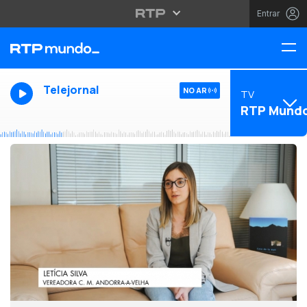
Entrar
Telejornal
NO AR
TV
RTP Mund