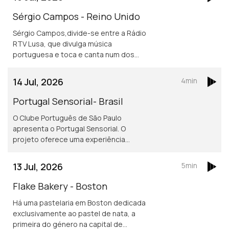
lusofonia.
Sérgio Campos - Reino Unido
Sérgio Campos,divide-se entre a Rádio
RTV Lusa, que divulga música
portuguesa e toca e canta num dos
mais conhecidos restaurantes
portugueses em Londres.
14 Jul, 2026
4min
Portugal Sensorial- Brasil
O Clube Português de São Paulo
apresenta o Portugal Sensorial. O
projeto oferece uma experiência
imersiva completa, combinando
exposição histórica, alta gastronomia
13 Jul, 2026
5min
e um show audiovisual tecnológico.
Flake Bakery - Boston
Há uma pastelaria em Boston dedicada
exclusivamente ao pastel de nata, a
primeira do género na capital de