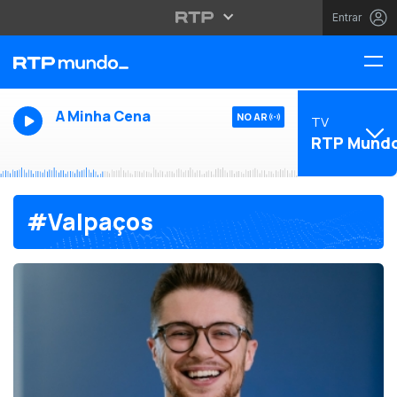
Entrar
A Minha Cena
NO AR
TV
RTP Mund
#Valpaços