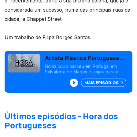
e, recentemente, abriu a sua própria galeria, que já é
considerada um sucesso, numa das principais ruas da
cidade, a Chappel Street.
Um trabalho de Filipa Borges Santos.
Artista Plástica Portuguesa em
Melbourne
Lionia Lobo nasceu em Portugal em
Salvaterra de Magos e viajou para a
Austrália com apenas sete anos.
MAIS EPISÓDIOS
Últimos episódios - Hora dos
Portugueses