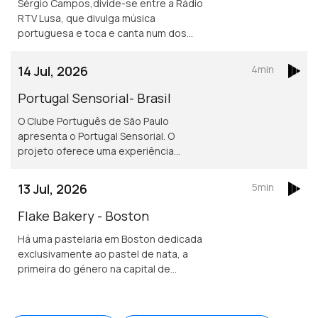
Sérgio Campos,divide-se entre a Rádio
RTV Lusa, que divulga música
portuguesa e toca e canta num dos
mais conhecidos restaurantes
portugueses em Londres.
14 Jul, 2026
4min
Portugal Sensorial- Brasil
O Clube Português de São Paulo
apresenta o Portugal Sensorial. O
projeto oferece uma experiência
imersiva completa, combinando
exposição histórica, alta gastronomia
13 Jul, 2026
5min
e um show audiovisual tecnológico.
Flake Bakery - Boston
Há uma pastelaria em Boston dedicada
exclusivamente ao pastel de nata, a
primeira do género na capital de
Massachusetts.