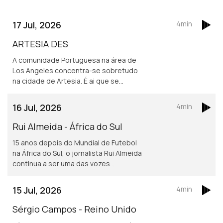
17 Jul, 2026
4min
ARTESIA DES
A comunidade Portuguesa na área de
Los Angeles concentra-se sobretudo
na cidade de Artesia. É ai que se
localiza um dos mais frequentados e
dinâmicos, centros culturais
16 Jul, 2026
4min
Portugueses nos Estados Unidos.
Rui Almeida - África do Sul
15 anos depois do Mundial de Futebol
na África do Sul, o jornalista Rui Almeida
continua a ser uma das vozes
portuguesas mais reconhecidas do
jornalismo desportivo, nos países da
15 Jul, 2026
4min
lusofonia.
Sérgio Campos - Reino Unido