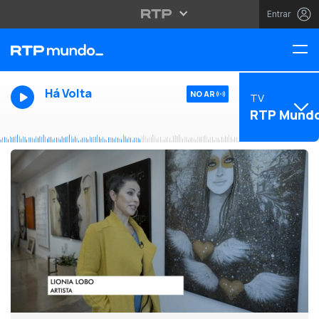
Entrar
Há Volta
NO AR
TV
RTP Mund