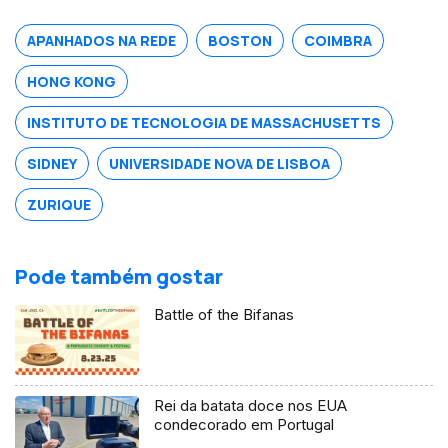
financeira do ano no Reino Unido.
Natural de Valpaços é formado em
APANHADOS NA REDE
BOSTON
COIMBRA
engenharia e gestão industrial.
HONG KONG
INSTITUTO DE TECNOLOGIA DE MASSACHUSETTS
SIDNEY
UNIVERSIDADE NOVA DE LISBOA
ZURIQUE
Pode também gostar
Battle of the Bifanas
Rei da batata doce nos EUA
condecorado em Portugal