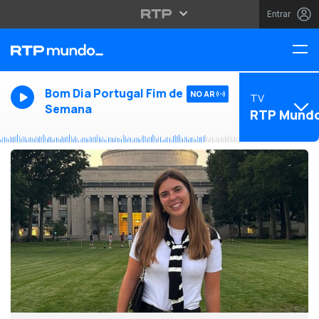
Entrar
Bom Dia Portugal Fim de
NO AR
TV
Semana
RTP Mund