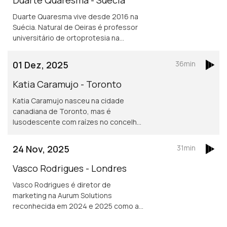
Duarte Quaresma vive desde 2016 na
Suécia. Natural de Oeiras é professor
universitário de ortoprotesia na
Universidade de Jonkoping.
Desenvolve um projeto inovador de
01 Dez, 2025
36min
dispositivos para mover cotovelos e
mãos em pessoas que tenham sofrido
Katia Caramujo - Toronto
um AVC.
Katia Caramujo nasceu na cidade
canadiana de Toronto, mas é
lusodescente com raízes no concelho
de Cantanhede. É oficial de justiça no
Tribunal Superior de Ontário e
24 Nov, 2025
31min
conselheira das comunidades
portuguesas.
Vasco Rodrigues - Londres
Vasco Rodrigues é diretor de
marketing na Aurum Solutions
reconhecida em 2024 e 2025 como a
melhor empresa de tecnologia