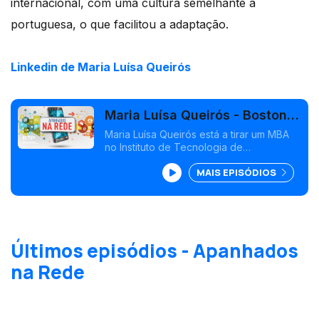
internacional, com uma cultura semelhante à
portuguesa, o que facilitou a adaptação.
Linkedin de Maria Luísa Queirós
Maria Luísa Queirós - Boston,
EUA
Maria Luísa Queirós está a tirar um MBA
no Instituto de Tecnologia de
Masssachussets.
MAIS EPISÓDIOS
Últimos episódios - Apanhados
na Rede