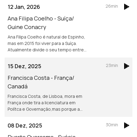
12 Jan, 2026
26min
Ana Filipa Coelho - Suíça/
Guine Conacry
Ana Filipa Coelho é natural de Espinho,
mas em 2015 foi viver para a Suíça.
Atualmente divide o seu tempo entre
Lausanne e a Guiné Conacry. É médica
dentista e trabalha na ONG de ajuda
15 Dez, 2025
23min
humanitária Misty Ships.
Francisca Costa - França/
Canadá
Francisca Costa, de Lisboa, mora em
França onde tira a licenciatura em
Polítca e Governação,mas porque a
Sciences Po obriga fazer um ano no
exterior vive atualmente em Toronto.
08 Dez, 2025
30min
Asilo e migração são áreas de
investigação
Duarte Quaresma - Suécia