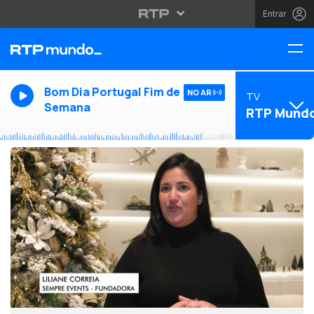
Entrar
Bom Dia Portugal Fim de
NO AR
TV
Semana
RTP Mund