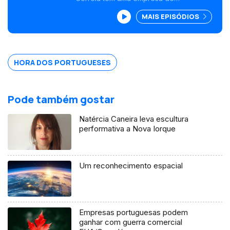
organização e decoração de eventos,
MAIS EPISÓDIOS
trabalhando com grandes empresa e
também com clientes particulares. . Na
época de Natal, por exemplo, criou
diversas decorações para grandes
mansões e até uma Árvore de Natal
HORA DOS PORTUGUESES
invertida.
Pode também gostar
Natércia Caneira leva escultura
performativa a Nova Iorque
Um reconhecimento espacial
Empresas portuguesas podem
ganhar com guerra comercial