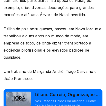
com clientes particulares. Na época de Natal, por
exemplo, criou diversas decorações para grandes
mansões e até uma Árvore de Natal invertida.
É filha de pais portugueses, nasceu em Nova Iorque e
trabalhou alguns anos no mundo da moda, em
empresa de topo, de onde diz ter transportado a
exigência profissional e os elevados padrões de
qualidade.
Um trabalho de Margarida André, Tiago Carvalho e
João Francisco.
Liliane Correia, Organização e
Decoração de eventos
Nos Estados Unidos da América, Liliane
Correia tem uma empresa de