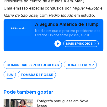
Presidente do centro de estudos Além-Mar ).
Uma emissão especial conduzida por
Miguel Peixoto
e
Maria de São José
, com
Pedro Bicudo
em estúdio.
A Segunda América de Trump
No dia em que o próximo presidente dos
Estados Unidos toma posse, a RDP
Internacional escuta as perspetivas dos
MAIS EPISÓDIOS
portugueses e dos lusodescententes.
Emissão especial conduzida por Miguel
Peixoto e Maria de São José.
COMUNIDADES PORTUGUESAS
DONALD TRUMP
EUA
TOMADA DE POSSE
Pode também gostar
Fotógrafa portuguesa em Nova
Iorque