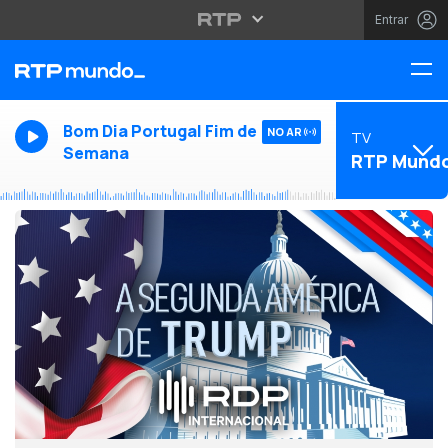
Entrar
Bom Dia Portugal Fim de
NO AR
TV
Semana
RTP Mund