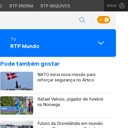
G
RTP ENSINA
RTP ARQUIVOS
Entrar
TV
RTP Mundo
Pode também gostar
NATO inicia nova missão para
reforçar segurança no Ártico
Rafael Veloso, jogador de futebol
na Noruega
Futuro da Gronelândia em reunião