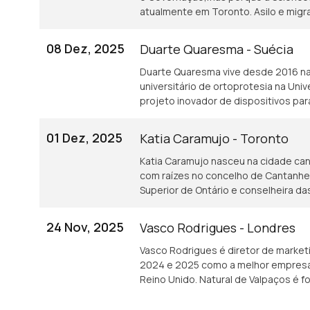
atualmente em Toronto. Asilo e migr
08 Dez, 2025
Duarte Quaresma - Suécia
Duarte Quaresma vive desde 2016 na 
universitário de ortoprotesia na Un
projeto inovador de dispositivos p
que tenham sofrido um AVC.
01 Dez, 2025
Katia Caramujo - Toronto
Katia Caramujo nasceu na cidade ca
com raízes no concelho de Cantanhede.
Superior de Ontário e conselheira 
24 Nov, 2025
Vasco Rodrigues - Londres
Vasco Rodrigues é diretor de market
2024 e 2025 como a melhor empresa 
Reino Unido. Natural de Valpaços é 
industrial.