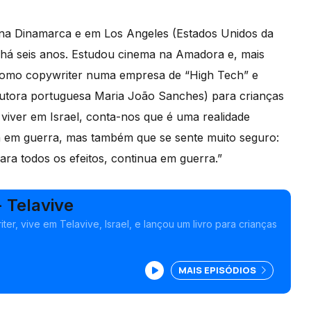
, na Dinamarca e em Los Angeles (Estados Unidos da
 há seis anos. Estudou cinema na Amadora e, mais
 como copywriter numa empresa de “High Tech” e
autora portuguesa Maria João Sanches) para crianças
iver em Israel, conta-nos que é uma realidade
tá em guerra, mas também que se sente muito seguro:
ara todos os efeitos, continua em guerra.”
- Telavive
ter, vive em Telavive, Israel, e lançou um livro para crianças
MAIS EPISÓDIOS