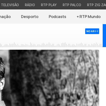
TELEVISÃO
RÁDIO
RTP PLAY
RTP PALCO
RTP ZIG ZA
mação
Desporto
Podcasts
+ RTP Mundo
NO AR