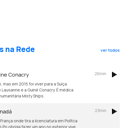
s na Rede
ver todos
26min
uine Conacry
, mas em 2015 foi viver para a Suíça.
 Lausanne e a Guiné Conacry. É médica
humanitária Misty Ships.
23min
anadá
rança onde tira a licenciatura em Polítca
Po obriga fazer um ano no exterior vive