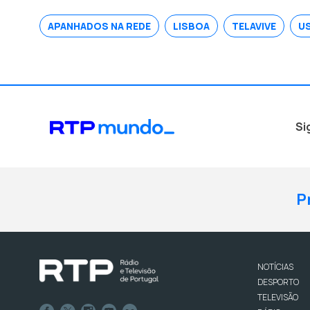
APANHADOS NA REDE
LISBOA
TELAVIVE
U
Si
P
NOTÍCIAS
DESPORTO
TELEVISÃO