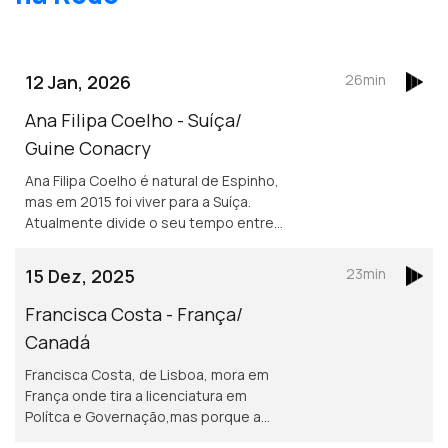
12 Jan, 2026
26min
Ana Filipa Coelho - Suíça/
Guine Conacry
Ana Filipa Coelho é natural de Espinho,
mas em 2015 foi viver para a Suíça.
Atualmente divide o seu tempo entre
Lausanne e a Guiné Conacry. É médica
dentista e trabalha na ONG de ajuda
15 Dez, 2025
23min
humanitária Misty Ships.
Francisca Costa - França/
Canadá
Francisca Costa, de Lisboa, mora em
França onde tira a licenciatura em
Polítca e Governação,mas porque a
Sciences Po obriga fazer um ano no