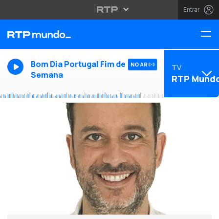
Entrar
Bom Dia Portugal Fim de
NO AR
TV
Semana
RTP Mund