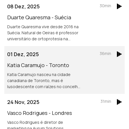
exterior vive atualmente em Toronto.
08 Dez, 2025
30min
Asilo e migração são áreas de
investigação
Duarte Quaresma - Suécia
Duarte Quaresma vive desde 2016 na
Suécia. Natural de Oeiras é professor
universitário de ortoprotesia na
Universidade de Jonkoping.
Desenvolve um projeto inovador de
01 Dez, 2025
36min
dispositivos para mover cotovelos e
mãos em pessoas que tenham sofrido
Katia Caramujo - Toronto
um AVC.
Katia Caramujo nasceu na cidade
canadiana de Toronto, mas é
lusodescente com raízes no concelho
de Cantanhede. É oficial de justiça no
Tribunal Superior de Ontário e
24 Nov, 2025
31min
conselheira das comunidades
portuguesas.
Vasco Rodrigues - Londres
Vasco Rodrigues é diretor de
marketing na Aurum Solutions