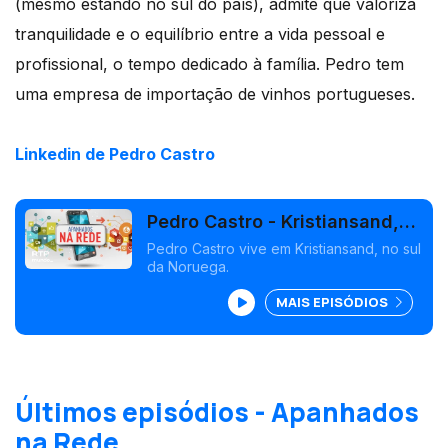
(mesmo estando no sul do país), admite que valoriza
tranquilidade e o equilíbrio entre a vida pessoal e
profissional, o tempo dedicado à família. Pedro tem
uma empresa de importação de vinhos portugueses.
Linkedin de Pedro Castro
Pedro Castro - Kristiansand,
Noruega
Pedro Castro vive em Kristiansand, no sul
da Noruega.
MAIS EPISÓDIOS
Últimos episódios - Apanhados
na Rede