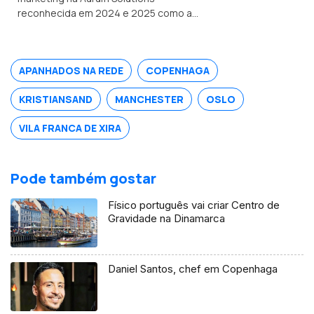
reconhecida em 2024 e 2025 como a
melhor empresa de tecnologia
financeira do ano no Reino Unido.
Natural de Valpaços é formado em
APANHADOS NA REDE
COPENHAGA
engenharia e gestão industrial.
KRISTIANSAND
MANCHESTER
OSLO
VILA FRANCA DE XIRA
Pode também gostar
Físico português vai criar Centro de
Gravidade na Dinamarca
Daniel Santos, chef em Copenhaga