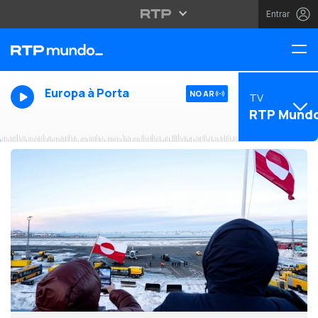
Entrar
Europa à Porta
NO AR
TV
RTP Mund